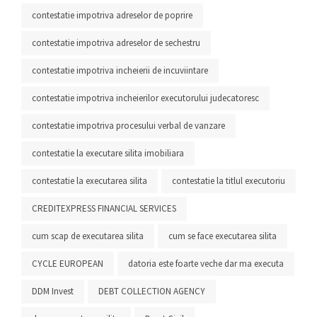
contestatie impotriva adreselor de poprire
contestatie impotriva adreselor de sechestru
contestatie impotriva incheierii de incuviintare
contestatie impotriva incheierilor executorului judecatoresc
contestatie impotriva procesului verbal de vanzare
contestatie la executare silita imobiliara
contestatie la executarea silita
contestatie la titlul executoriu
CREDITEXPRESS FINANCIAL SERVICES
cum scap de executarea silita
cum se face executarea silita
CYCLE EUROPEAN
datoria este foarte veche dar ma executa
DDM Invest
DEBT COLLECTION AGENCY