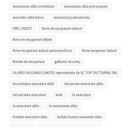
executarea silita imobiliara
executarea silita prin poprire
executări silite bănci
executorul judecatoresc
FIRE CREDIT
firme de recuperare datorii
firme de recuperare debite
firme recuperare datorii persoane fizice
firme recuperari datorii
firmele de recuperare
getback recovery
GLASRO HOLDINGS LIMITED reprezentata de SC TOP FACTORING SRL
încuviinţare executare silită
intoarcere executare silita
intoarcerea executarii
kruk
la executare
la executare silita
la executarea silita
licitatie executare silita
licitatii bunuri executate silita