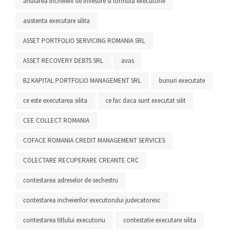
anularea incheierii de investire si formula executorie
asistenta executare silita
ASSET PORTFOLIO SERVICING ROMANIA SRL
ASSET RECOVERY DEBTS SRL
avas
B2 KAPITAL PORTFOLIO MANAGEMENT SRL
bunuri executate
ce este executarea silita
ce fac daca sunt executat silit
CEE COLLECT ROMANIA
COFACE ROMANIA CREDIT MANAGEMENT SERVICES
COLECTARE RECUPERARE CREANTE CRC
contestarea adreselor de sechestru
contestarea incheierilor executorului judecatoresc
contestarea titlului executoriu
contestatie executare silita