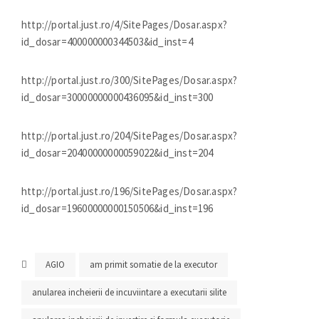
http://portal.just.ro/4/SitePages/Dosar.aspx?
id_dosar=400000000344503&id_inst=4
http://portal.just.ro/300/SitePages/Dosar.aspx?
id_dosar=30000000000436095&id_inst=300
http://portal.just.ro/204/SitePages/Dosar.aspx?
id_dosar=20400000000059022&id_inst=204
http://portal.just.ro/196/SitePages/Dosar.aspx?
id_dosar=19600000000150506&id_inst=196
AGIO
am primit somatie de la executor
anularea incheierii de incuviintare a executarii silite