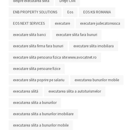
despre executarea silita
Drept Civil
ENB PROPERTY SOLUTIONS
Eos
EOS KSI ROMANIA
EOS NEXT SERVICES
executare
executare judecatoreasca
executare silita banci
executare silita fara bunuri
executare silita firma fara bunuri
executare silita imobiliara
executare silita persoana fizica site:www.avocatnet.ro
executare silita persoane fizice
executare silita poprire pe salariu
executarea bunurilor mobile
executarea silită
executarea silita a autoturismelor
executarea silita a bunurilor
executarea silita a bunurilor imobiliare
executarea silita a bunurilor mobile