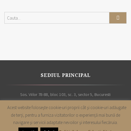
SEDIUL PRINCIPAL
Sos. Viilor 78-88, bloc 103, sc. 3, sector 5, Bucuresti
Acest website foloseşte cookie-uri proprii cât şi cookie-uri adăugate
de terţi, pentru a furniza vizitatorilor o experienţă mai bună de
navigare şi servicii adaptate nevoilor şi interesului fiecăruia.
Copyright |
Cabinet avocatura Leon & Asociatii
| Toate drepturile sunt