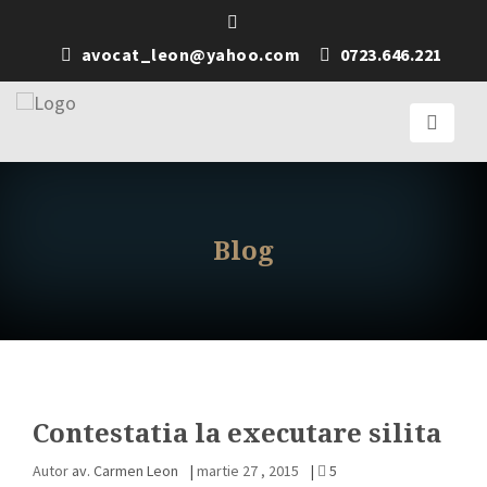
avocat_leon@yahoo.com
0723.646.221
Blog
Contestatia la executare silita
Autor
av. Carmen Leon
|
martie 27 , 2015
|
5