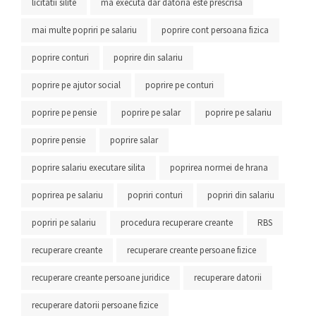
licitatii silite
ma executa dar datoria este prescrisa
mai multe popriri pe salariu
poprire cont persoana fizica
poprire conturi
poprire din salariu
poprire pe ajutor social
poprire pe conturi
poprire pe pensie
poprire pe salar
poprire pe salariu
poprire pensie
poprire salar
poprire salariu executare silita
poprirea normei de hrana
poprirea pe salariu
popriri conturi
popriri din salariu
popriri pe salariu
procedura recuperare creante
RBS
recuperare creante
recuperare creante persoane fizice
recuperare creante persoane juridice
recuperare datorii
recuperare datorii persoane fizice