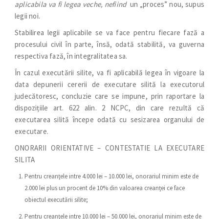
aplicabila va fi legea veche, nefiind
un „proces” nou, supus
legii noi.
Stabilirea legii aplicabile se va face pentru fiecare fază a
procesului civil în parte, însă, odată stabilită, va guverna
respectiva fază, în integralitatea sa.
În cazul executării silite, va fi aplicabilă legea în vigoare la
data depunerii cererii de executare silită la executorul
judecătoresc, concluzie care se impune, prin raportare la
dispozițiile art. 622 alin. 2 NCPC, din care rezultă că
executarea silită începe odată cu sesizarea organului de
executare.
ONORARII ORIENTATIVE – CONTESTATIE LA EXECUTARE
SILITA
Pentru creanţele intre 4.000 lei – 10.000 lei, onorariul minim este de
2.000 lei plus un procent de 10% din valoarea creanţei ce face
obiectul executării silite;
Pentru creanţele intre 10.000 lei – 50.000 lei, onorariul minim este de