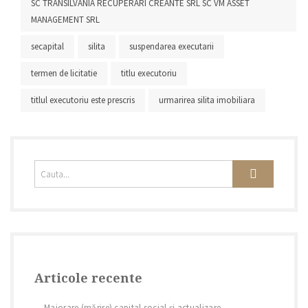
SC TRANSILVANIA RECUPERARI CREANTE SRL SC VM ASSET
MANAGEMENT SRL
secapital
silita
suspendarea executarii
termen de licitatie
titlu executoriu
titlul executoriu este prescris
urmarirea silita imobiliara
Articole recente
Majorare (mărire) capital social și actualizare